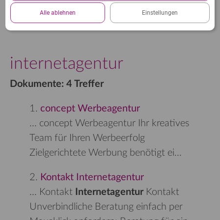
Datenschutzerklärung.
Alle ablehnen
Einstellungen
internetagentur
Dokumente: 4 Treffer
1.
concept Werbeagentur
...
concept Werbeagentur Ihr kreatives
Team für Ihren Werbeerfolg
Zielgerichtete Werbung benötigt ei
...
2.
Kontakt Internetagentur
...
Kontakt
Internetagentur
Kontakt
Unverbindliche Beratung einfach per